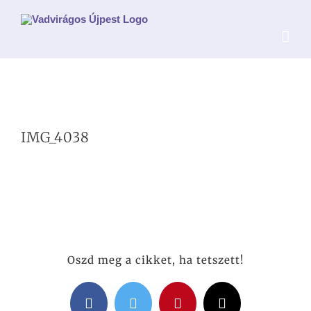
Kihagyás
IMG_4038
Oszd meg a cikket, ha tetszett!
Facebook
Twitter
Pinterest
Email: