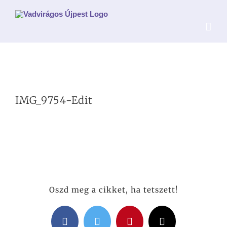
Kihagyás
IMG_9754-Edit
Oszd meg a cikket, ha tetszett!
Facebook
Twitter
Pinterest
Email: