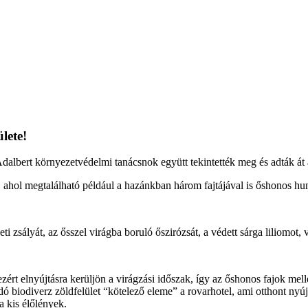
lete!
Adalbert környezetvédelmi tanácsnok együtt tekintették meg és adták át 
, ahol megtalálható például a hazánkban három fajtájával is őshonos hun
ti zsályát, az ősszel virágba boruló őszirózsát, a védett sárga liliomot,
zért elnyújtásra kerüljön a virágzási időszak, így az őshonos fajok me
dó biodiverz zöldfelület “kötelező eleme” a rovarhotel, ami otthont 
a kis élőlények.