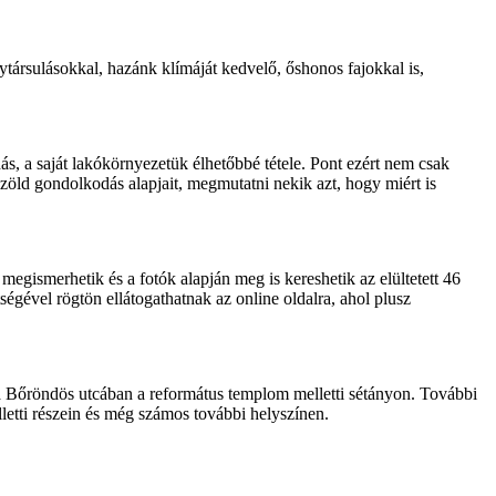
ytársulásokkal, hazánk klímáját kedvelő, őshonos fajokkal is,
ás, a saját lakókörnyezetük élhetőbbé tétele. Pont ezért nem csak
zöld gondolkodás alapjait, megmutatni nekik azt, hogy miért is
gismerhetik és a fotók alapján meg is kereshetik az elültetett 46
égével rögtön ellátogathatnak az online oldalra, ahol plusz
a Bőröndös utcában a református templom melletti sétányon. További
lletti részein és még számos további helyszínen.