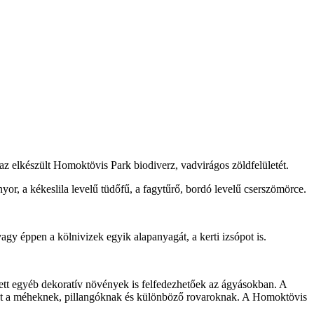
az elkészült Homoktövis Park biodiverz, vadvirágos zöldfelületét.
yor, a kékeslila levelű tüdőfű, a fagytűrő, bordó levelű cserszömörce.
 vagy éppen a kölnivizek egyik alapanyagát, a kerti izsópot is.
llett egyéb dekoratív növények is felfedezhetőek az ágyásokban. A
nyújt a méheknek, pillangóknak és különböző rovaroknak. A Homoktövis