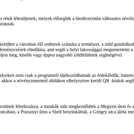
rétek létesüljenek, melyek elősegítik a biodiverzitást változatos növén
aroknak.
 kerülhet a városban élő emberek számára a természet, a zöld gondolkod
eményezések elindítása, ami segíti a helyi lakossággal megismertetni a 
uljon meg, kisebb vagy éppen nagyobb zöldfelületek segítségével.
elyeken nem csak a programról tájékozódhatnak az érdeklődők, hanem me
 akkor a növényismertető táblákon elhelyezésre került QR -kódok segíts
 kerülnek létrehozásra, a munkák már megkezdődtek a Megyeri úton és 
l utcában, a Pozsonyi úton a Shell benzinkútnál, a Görgey utca járda me