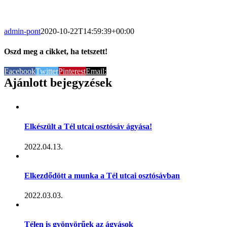
admin-pont
2020-10-22T14:59:39+00:00
Oszd meg a cikket, ha tetszett!
Facebook
Twitter
Pinterest
Email:
Ajánlott bejegyzések
Elkészült a Tél utcai osztósáv ágyása!
2022.04.13.
Elkezdődött a munka a Tél utcai osztósávban
2022.03.03.
Télen is gyönyörűek az ágyások