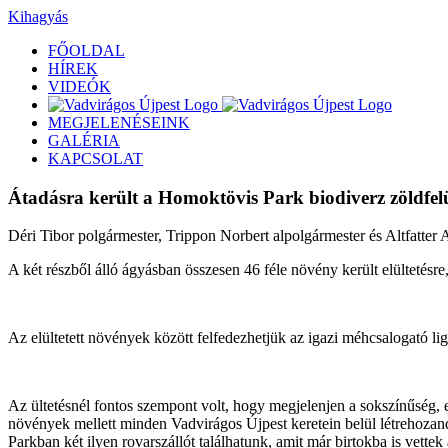
Kihagyás
FŐOLDAL
HÍREK
VIDEÓK
MEGJELENÉSEINK
GALÉRIA
KAPCSOLAT
Átadásra került a Homoktövis Park biodiverz zöldfelü
Déri Tibor polgármester, Trippon Norbert alpolgármester és Altfatter 
A két részből álló ágyásban összesen 46 féle növény került elültetésre
Az elültetett növények között felfedezhetjük az igazi méhcsalogató lige
Az ültetésnél fontos szempont volt, hogy megjelenjen a sokszínűség, e
növények mellett minden Vadvirágos Újpest keretein belül létrehozan
Parkban két ilyen rovarszállót találhatunk, amit már birtokba is vettek 