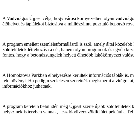
A Vadvirágos Újpest célja, hogy városi környezetben olyan vadvirágos 
élőhelyet és táplálékot biztosítva a milliószámra pusztuló beporzó rov
A program emellett szemléletformálásról is szól, amely által közelebb
zöldfelületek létrehozása a cél, hanem olyan programok és egyéb kezd
fontos, hogy a betondzsungelek helyett élhetőbb lakókörnyezet valós
A Homoktövis Parkban elhelyezésre kerültek információs táblák is, m
féle növényt. Ha pedig részeletesen szeretnék megismerni a virágokat,
információkhoz juthatnak.
A program keretein belül idén még Újpest-szerte újabb zöldfelületek
helyszínek is tervben vannak, lesz biodiverz zöldfelület például a Té