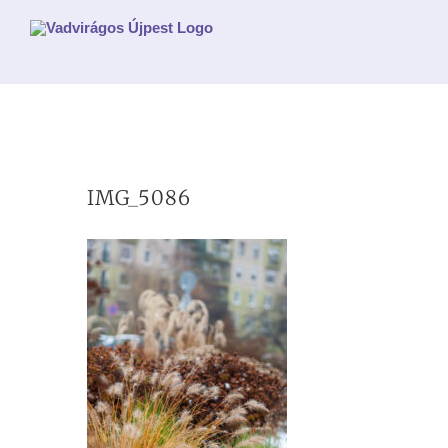
Kihagyás
IMG_5086