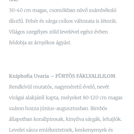
30-40 cm magas, csomókban növő zsámbékoló
díszfű. Fehér és sárga csíkos változata is létezik.
Világos szegélyes zöld levelével egész évben
feldobja az árnyékos ágyást.
Kniphofia Uvaria – FÜRTÖS FÁKLYALILILOM
Rendkívül mutatós, nagyméretű évelő, nevét
virágai alakjáról kapta, melyeket 80-120 cm magas
száron hozza június-augusztusban. Bimbós
állapotban korallpirosak, kinyílva sárgák, lehajlók.
Levelei sásra emlékeztetnek, keskenyenyek és