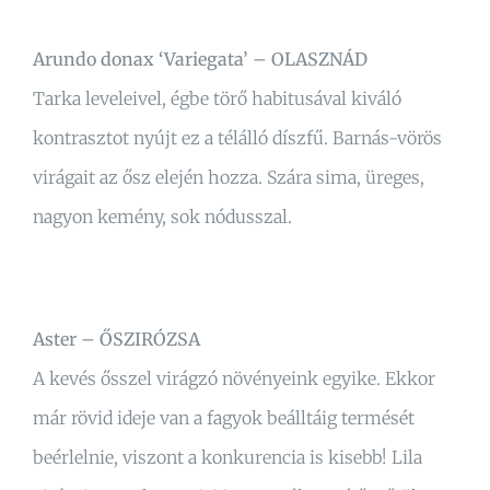
Arundo donax ‘Variegata’ – OLASZNÁD
Tarka leveleivel, égbe törő habitusával kiváló
kontrasztot nyújt ez a télálló díszfű. Barnás-vörös
virágait az ősz elején hozza. Szára sima, üreges,
nagyon kemény, sok nódusszal.
Aster – ŐSZIRÓZSA
A kevés ősszel virágzó növényeink egyike. Ekkor
már rövid ideje van a fagyok beálltáig termését
beérlelnie, viszont a konkurencia is kisebb! Lila