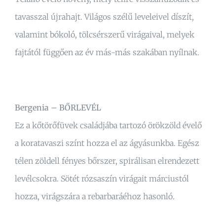
tavasszal újrahajt. Világos szélű leveleivel díszít,
valamint bókoló, tölcsérszerű virágaival, melyek
fajtától függően az év más-más szakában nyílnak.
Bergenia – BŐRLEVÉL
Ez a kőtörőfüvek családjába tartozó örökzöld évelő
a koratavaszi színt hozza el az ágyásunkba. Egész
télen zöldell fényes bőrszer, spirálisan elrendezett
levélcsokra. Sötét rózsaszín virágait márciustól
hozza, virágszára a rebarbaráéhoz hasonló.