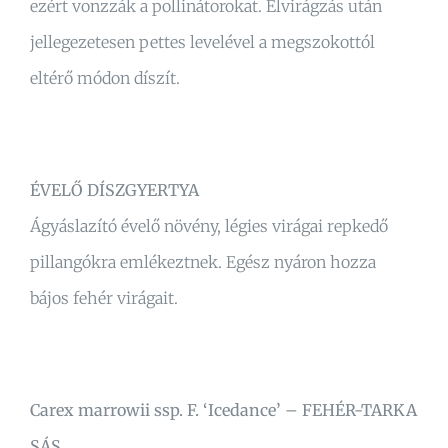
ezért vonzzák a pollinátorokat. Elvirágzás után
jellegezetesen pettes levelével a megszokottól
eltérő módon díszít.
ÉVELŐ DÍSZGYERTYA
Ágyáslazító évelő növény, légies virágai repkedő
pillangókra emlékeztnek. Egész nyáron hozza
bájos fehér virágait.
Carex marrowii ssp. F. ‘Icedance’ – FEHÉR-TARKA
SÁS