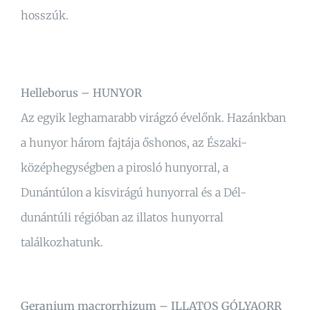
hosszúk.
Helleborus – HUNYOR
Az egyik leghamarabb virágzó évelőnk. Hazánkban
a hunyor három fajtája őshonos, az Északi-
középhegységben a pirosló hunyorral, a
Dunántúlon a kisvirágú hunyorral és a Dél-
dunántúli régióban az illatos hunyorral
találkozhatunk.
Geranium macrorrhizum – ILLATOS GÓLYAORR