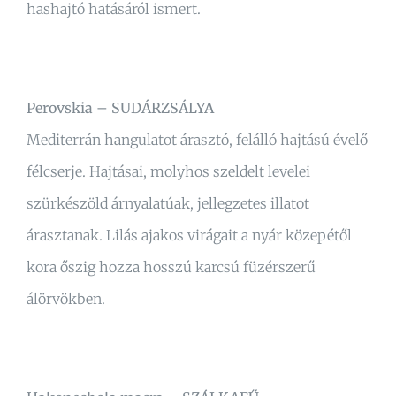
hashajtó hatásáról ismert.
Perovskia – SUDÁRZSÁLYA
Mediterrán hangulatot árasztó, felálló hajtású évelő
félcserje. Hajtásai, molyhos szeldelt levelei
szürkészöld árnyalatúak, jellegzetes illatot
árasztanak. Lilás ajakos virágait a nyár közepétől
kora őszig hozza hosszú karcsú füzérszerű
álörvökben.