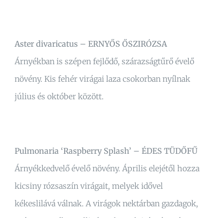
Aster divaricatus – ERNYŐS ŐSZIRÓZSA
Árnyékban is szépen fejlődő, szárazságtűrő évelő
növény. Kis fehér virágai laza csokorban nyílnak
július és október között.
Pulmonaria ‘Raspberry Splash’ – ÉDES TÜDŐFŰ
Árnyékkedvelő évelő növény. Április elejétől hozza
kicsiny rózsaszín virágait, melyek idővel
kékeslilává válnak. A virágok nektárban gazdagok,