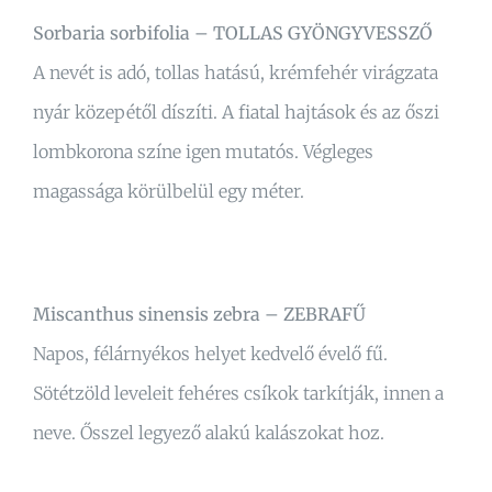
Sorbaria sorbifolia – TOLLAS GYÖNGYVESSZŐ
A nevét is adó, tollas hatású, krémfehér virágzata
nyár közepétől díszíti. A fiatal hajtások és az őszi
lombkorona színe igen mutatós. Végleges
magassága körülbelül egy méter.
Miscanthus sinensis zebra – ZEBRAFŰ
Napos, félárnyékos helyet kedvelő évelő fű.
Sötétzöld leveleit fehéres csíkok tarkítják, innen a
neve. Ősszel legyező alakú kalászokat hoz.