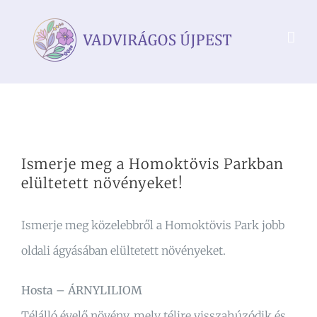
Kihagyás
Ismerje meg a Homoktövis Parkban
elültetett növényeket!
Ismerje meg közelebbről a Homoktövis Park jobb
oldali ágyásában elültetett növényeket.
Hosta – ÁRNYLILIOM
Télálló évelő növény, mely télire visszahúzódik és