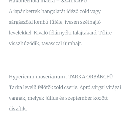
Hakonechola macra – SZÁLKAFŰ
A japánkertek hangulatát idéző zöld vagy
sárgászöld lombú fűféle, ívesen széthajló
levelekkel. Kiváló félárnyéki talajtakaró. Télire
visszhúzódik, tavasszal újrahajt.
Hypericum moserianum . TARKA ORBÁNCFŰ
Tarka levelű félörökzöld cserje. Apró sárgai virágai
vannak, melyek július és szeptember között
díszítik.