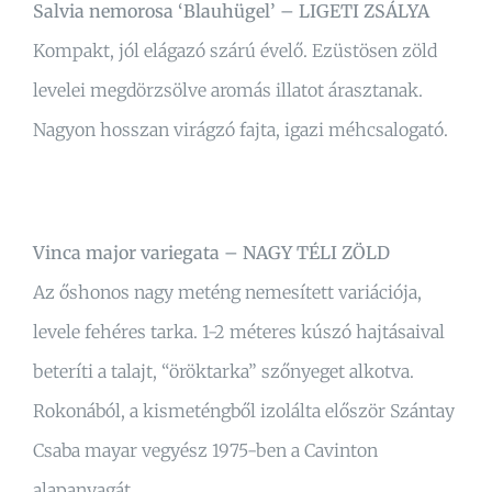
Salvia nemorosa ‘Blauhügel’ – LIGETI ZSÁLYA
Kompakt, jól elágazó szárú évelő. Ezüstösen zöld
levelei megdörzsölve aromás illatot árasztanak.
Nagyon hosszan virágzó fajta, igazi méhcsalogató.
Vinca major variegata – NAGY TÉLI ZÖLD
Az őshonos nagy meténg nemesített variációja,
levele fehéres tarka. 1-2 méteres kúszó hajtásaival
beteríti a talajt, “öröktarka” szőnyeget alkotva.
Rokonából, a kismeténgből izolálta először Szántay
Csaba mayar vegyész 1975-ben a Cavinton
alapanyagát.