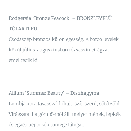
Rodgersia ‘Bronze Peacock’ – BRONZLEVELŰ
TÓPARTI FŰ
Csodaszép bronzos különlegesség. A bordó levelek
közül július-augusztusban rózsaszín virágzat
emelkedik ki.
Allium ‘Summer Beauty’ – Díszhagyma
Lombja kora tavasszal kihajt, szíj-szerű, sötétzöld.
Virágzata lila gömbökből áll, melyet méhek, lepkék
és egyéb beporzók tömege látogat.