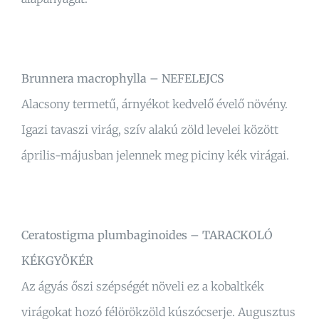
Brunnera macrophylla – NEFELEJCS
Alacsony termetű, árnyékot kedvelő évelő növény.
Igazi tavaszi virág, szív alakú zöld levelei között
április-májusban jelennek meg piciny kék virágai.
Ceratostigma plumbaginoides – TARACKOLÓ
KÉKGYÖKÉR
Az ágyás őszi szépségét növeli ez a kobaltkék
virágokat hozó félörökzöld kúszócserje. Augusztus