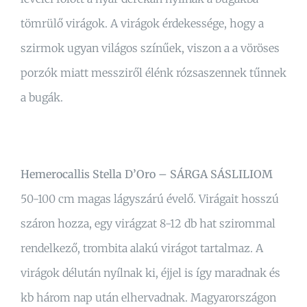
tömrülő virágok. A virágok érdekessége, hogy a
szirmok ugyan világos színűek, viszon a a vöröses
porzók miatt messziről élénk rózsaszennek tűnnek
a bugák.
Hemerocallis Stella D’Oro – SÁRGA SÁSLILIOM
50-100 cm magas lágyszárú évelő. Virágait hosszú
száron hozza, egy virágzat 8-12 db hat szirommal
rendelkező, trombita alakú virágot tartalmaz. A
virágok délután nyílnak ki, éjjel is így maradnak és
kb három nap után elhervadnak. Magyarországon