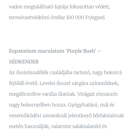
vadon megtalálható fajtája fokozottan védett,
természetvédelmi értéke 100 000 Ft/egyed.
Eupatorium maculatum ‘Purple Bush’ –
SÉDKENDER
Az őzsirózsafélék családjába tartozó, nagy bokorrá
fejlődő évelő. Levelei ősszel sárgára színeződnek,
megdörzsölve vanília illatúak. Virágait rózsaszín
nagy bokernyőben hozza. Gyógyhatású, máj és
veseműködési zavaroknál jelentkező bőrbántalmak
esetén használják, valamint salaktalanító és