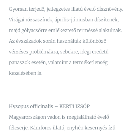
Gyorsan terjedő, jellegzetes illatú évelő dísznövény.
Virágai rózsaszínek, április-júniusban díszítenek,
majd gólyacsőrre emlékeztető terméssé alakulnak.
Az évszázadok során használták különböző
vérzéses problémákra, sebekre, idegi eredetű
panaszok esetén, valamint a terméketlenség
kezelésében is.
Hysopus officinalis – KERTI IZSÓP
Magyarországon vadon is megtalálható évelő
félcserje. Kámforos illatú, enyhén kesernyés ízű