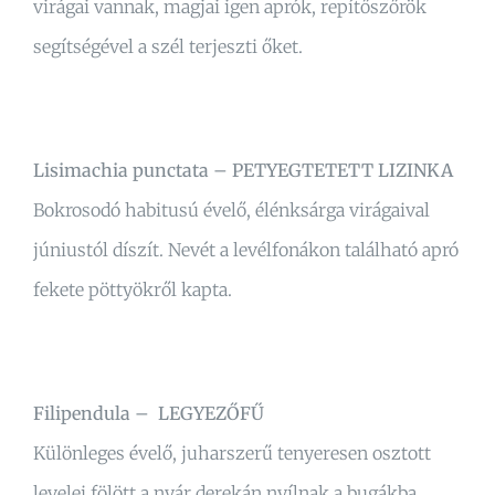
virágai vannak, magjai igen aprók, repítőszőrök
segítségével a szél terjeszti őket.
Lisimachia punctata – PETYEGTETETT LIZINKA
Bokrosodó habitusú évelő, élénksárga virágaival
júniustól díszít. Nevét a levélfonákon található apró
fekete pöttyökről kapta.
Filipendula – LEGYEZŐFŰ
Különleges évelő, juharszerű tenyeresen osztott
levelei fölött a nyár derekán nyílnak a bugákba