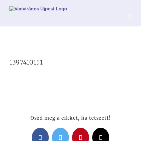
Kihagyás
1397410151
Oszd meg a cikket, ha tetszett!
Facebook
Twitter
Pinterest
Email: