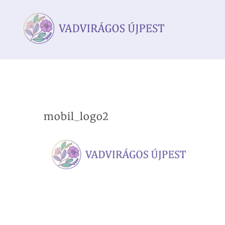
Kihagyás
mobil_logo2